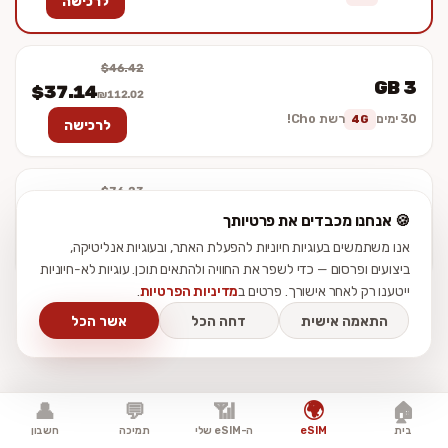
לרכישה
$46.42
3 GB
$37.14
₪112.02
30 ימים
רשת Cho!
4G
לרכישה
$76.23
5 GB
$60.98
₪183.91
🍪 אנחנו מכבדים את פרטיותך
30 ימים
רשת Cho!
4G
אנו משתמשים בעוגיות חיוניות להפעלת האתר, ובעוגיות אנליטיקה,
לרכישה
ביצועים ופרסום — כדי לשפר את החוויה ולהתאים תוכן. עוגיות לא-חיוניות
ייטענו רק לאחר אישורך. פרטים ב
מדיניות הפרטיות
.
התאמה אישית
דחה הכל
אשר הכל
🌍
👤
💬
📶
🏠
בית
eSIM
ה-eSIM שלי
תמיכה
חשבון