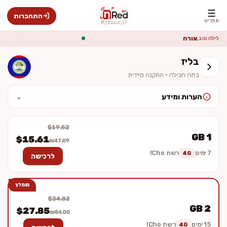
☰
התחברות
תפריט
אורח
בחר חבילה והפעל מיידית
לילה טוב,
בליז
בחרו חבילה · התקנה מיידית
הערות ומידע
⌄
לאחר ההתקנה יש להפעיל נדידת נתונים (Data Roaming). המחיר סופי
וכולל מע״מ. ההתקנה מיידית — לא נשלח כרטיס פיזי.
$19.52
1 GB
$15.61
₪47.09
7 ימים
רשת Cho!
4G
לרכישה
מומלץ
$34.82
2 GB
$27.85
₪84.00
15 ימים
רשת Cho!
4G