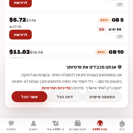
לרכישה
JT
$5.72
5 GB
-20%
$7.16
₪17.18
30 ימים
5G
לרכישה
JT
$11.02
10 GB
-20%
$13.78
₪33.09
30 ימים
5G
לרכישה
🍪 אנחנו מכבדים את פרטיותך
JT
אנו משתמשים בעוגיות חיוניות להפעלת האתר, ובעוגיות אנליטיקה,
ביצועים ופרסום — כדי לשפר את החוויה ולהתאים תוכן. עוגיות לא-חיוניות
$17.38
20 GB
-20%
$21.73
ייטענו רק לאחר אישורך. פרטים ב
מדיניות הפרטיות
.
₪52.18
30 ימים
5G
התאמה אישית
דחה הכל
אשר הכל
לרכישה
JT
🌍
💬
👤
📶
🛍️
🏠
בית
חנות eSIM
חנות מוצרים
ה-eSIM שלי
חשבון
תמיכה