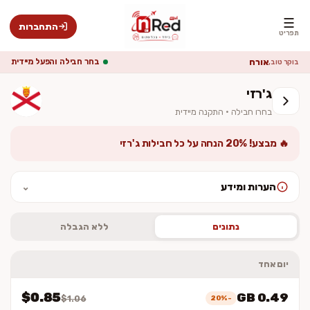
☰
התחברות
תפריט
אורח
בחר חבילה והפעל מיידית
בוקר טוב,
ג'רזי
בחרו חבילה · התקנה מיידית
🔥 מבצע! 20% הנחה על כל חבילות ג'רזי
הערות ומידע
⌄
לאחר ההתקנה יש להפעיל נדידת נתונים (Data Roaming). המחיר סופי
וכולל מע״מ. ההתקנה מיידית — לא נשלח כרטיס פיזי.
נתונים
ללא הגבלה
יום אחד
$0.85
0.49 GB
-20%
$1.06