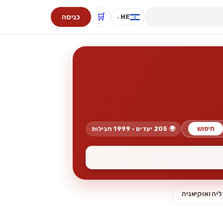
🛒
כניסה
HE
⌄
חיפוש
🌍 205 יעדים · 1999 חבילות
יה ואוקיאניה