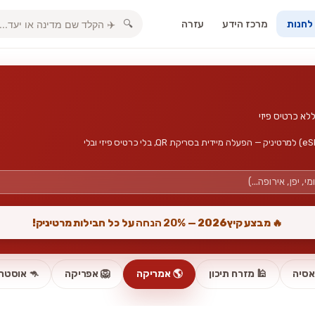
מרכז הידע
עזרה
🔍
 לחנות
חבילות גלישה, אינטרנט סלולרי וכרטיס סים דיגיטלי (eSIM) למרטיניק — הפעלה מיידית בסריקת QR, בלי כרטיס פיזי ובלי
🔥 מבצע קיץ2026 —
20% הנחה
על כל חבילות מרטיניק!
אסיה
🕌 מזרח תיכון
🌎 אמריקה
🦁 אפריקה
🦘 אוסטרל