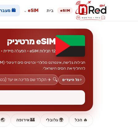
בית
eSIM
🛍️ מעבר
eSIM
⌄
eSIM מרטיניק
12 חבילות eSIM · הפעלה מיידית · ללא כרטיס פיזי
להחליף את הסים הישראלי.
🔍
‹ כל היעדים
🔥 הכל
🌍 גלובלי
🏰 אירופה
🌏 