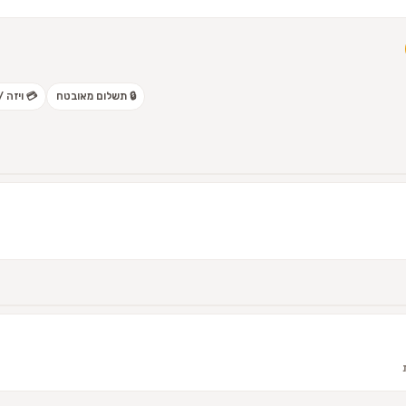
🔒 תשלום מאובטח
💳 ויזה