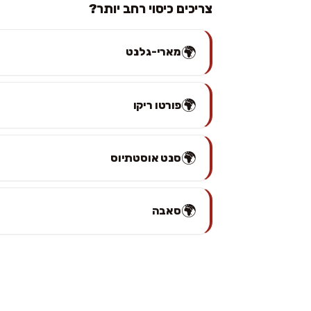
צריכים כיסוי רחב יותר?
🌍
מארי-גלנט
🌍
פורטו ריקו
🌍
סנט אוסטתיוס
🌍
סאבה