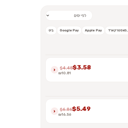
 / מאסטרקארד
Apple Pay
Google Pay
ביט
$3.58
$4.48
›
₪10.81
$5.49
$6.86
›
₪16.56