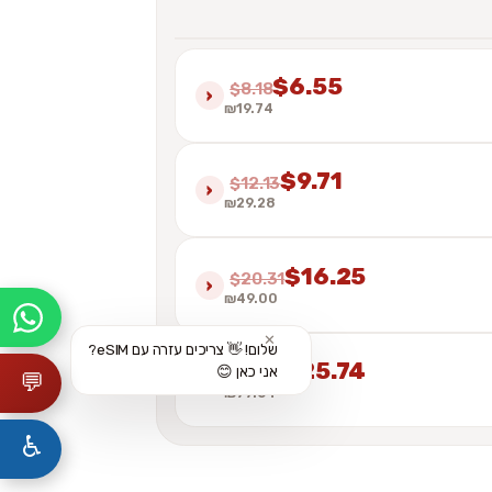
$6.55
$8.18
›
₪19.74
$9.71
$12.13
›
₪29.28
$16.25
$20.31
›
₪49.00
✕
שלום! 👋 צריכים עזרה עם eSIM?
$25.74
אני כאן 😊
$32.18
›
💬
₪77.64
♿