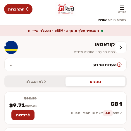
☰
התחברות
תפריט
אורח
צהריים טובים,
המכשיר שלך תומך ב-eSIM · הפעלה מיידית
קוראסאו
בחרו חבילה · התקנה מיידית
הערות ומידע
⌄
לאחר ההתקנה יש להפעיל נדידת נתונים (Data Roaming). המחיר סופי
וכולל מע״מ. ההתקנה מיידית — לא נשלח כרטיס פיזי.
נתונים
ללא הגבלה
$12.13
1 GB
$9.71
₪29.28
7 ימים
רשת Dushi Mobile
4G
לרכישה