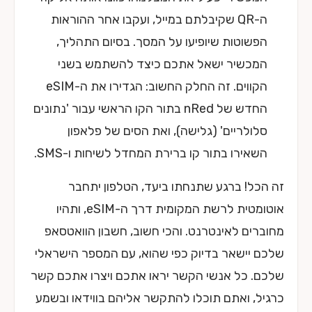
ה-QR שקיבלתם במייל, ועקבו אחר ההוראות
הפשוטות שיופיעו על המסך. בסיום התהליך,
המכשיר ישאל אתכם כיצד להשתמש בשני
הקווים. זה החלק החשוב: הגדירו את ה-eSIM
החדש של nRed בתור הקו הראשי עבור 'נתונים
סלולריים' (גלישה), ואת הסים של פלאפון
השאירו בתור קו ברירת המחדל לשיחות ו-SMS.
זה הכל! ברגע שתנחתו ביעד, הטלפון יתחבר
אוטומטית לרשת המקומית דרך ה-eSIM, ותהיו
מחוברים לאינטרנט. והכי חשוב, חשבון הוואטסאפ
שלכם יישאר בדיוק כפי שהוא, עם המספר הישראלי
שלכם. כל אנשי הקשר יראו אתכם ויצרו אתכם קשר
כרגיל, ואתם תוכלו להתקשר אליהם בווידאו ובשמע