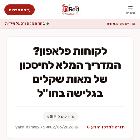
☰
התחברות
תפריט
אורח
בחר חבילה והפעל מיידית
צהריים טובים,
לקוחות פלאפון?
המדריך המלא לחיסכון
של מאות שקלים
בגלישה בחו"ל
מדריכים ל־eSIM
חזרה למרכז הידע ←
📅 02/03/2026
👁️ 76 צפיות
✍️ yakir