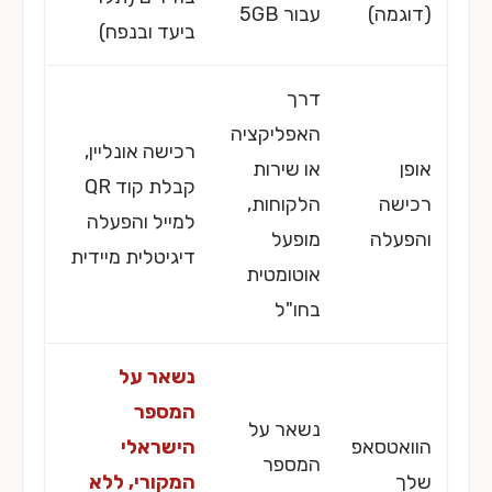
(דוגמה)
עבור 5GB
ביעד ובנפח)
דרך
האפליקציה
רכישה אונליין,
אופן
או שירות
קבלת קוד QR
רכישה
הלקוחות,
למייל והפעלה
והפעלה
מופעל
דיגיטלית מיידית
אוטומטית
בחו"ל
נשאר על
המספר
נשאר על
הוואטסאפ
הישראלי
המספר
שלך
המקורי, ללא