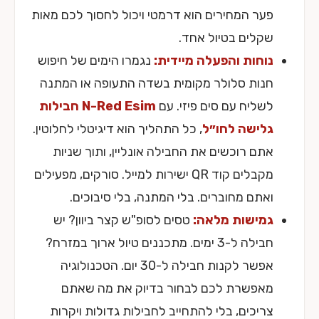
פער המחירים הוא דרמטי ויכול לחסוך לכם מאות
שקלים בטיול אחד.
נוחות והפעלה מיידית:
נגמרו הימים של חיפוש
חנות סלולר מקומית בשדה התעופה או המתנה
לשליח עם סים פיזי. עם
N-Red Esim חבילות
גלישה לחו״ל
, כל התהליך הוא דיגיטלי לחלוטין.
אתם רוכשים את החבילה אונליין, ותוך שניות
מקבלים קוד QR ישירות למייל. סורקים, מפעילים
ואתם מחוברים. בלי המתנה, בלי סיבוכים.
גמישות מלאה:
טסים לסופ"ש קצר ביוון? יש
חבילה ל-3 ימים. מתכננים טיול ארוך במזרח?
אפשר לקנות חבילה ל-30 יום. הטכנולוגיה
מאפשרת לכם לבחור בדיוק את מה שאתם
צריכים, בלי להתחייב לחבילות גדולות ויקרות