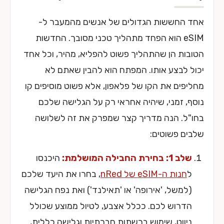
אחד החששות הגדולים של אנשים מהמעבר ל-
eSIM הוא הפחד מתהליך טכני מסובך. החדשות
הטובות הן שהתהליך פשוט להפליא, מהיר, וכל אחד
יכול לבצע אותו. המפתח הוא להבין שאתם לא
מחליפים את הקו של פלאפון, אלא פשוט מוסיפים קו
נוסף, זמני, שיהיה אחראי רק על הגלישה שלכם
בחו"ל. הנה מדריך קצר שמפרק את זה לשלושה
שלבים פשוטים:
שלב 1: בחירת החבילה המושלמת:
היכנסו
ל
חנות ה-eSIM של nRed
, בחרו את היעד שלכם
(למשל, 'אירופה' או 'תאילנד') ואת נפח הגלישה
הדרוש לכם. ככלל אצבע, לטיול ממוצע שכולל
ניווט, שימוש ברשתות חברתיות וגלישה כללית,