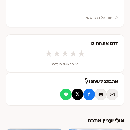
⚠️ דיווח על תוכן שגוי
דרגו את התוכן
★
★
★
★
★
היו הראשונים לדרג
אהבתם? שתפו 👇
𝕏
f
🖨️
✉️
🟢
אולי יעניין אתכם