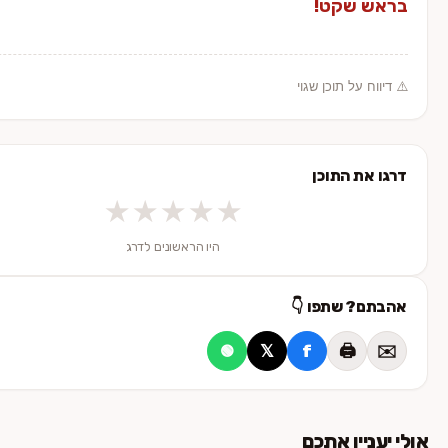
שקט!
 על תוכן שגוי
ת התוכן
★
★
★
★
★
היו הראשונים לדרג
? שתפו 👇
𝕏
f
🖨️
🟢
יין אתכם