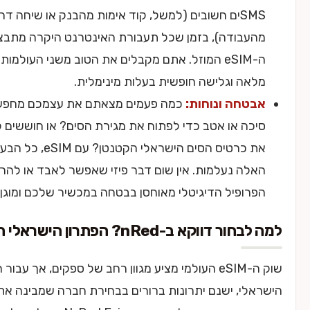
SMSים חשובים (למשל, קוד אימות מהבנק או שיחה דחופה
בודה), בזמן שכל תעבורת האינטרנט היקרה מתבצעת דרך
ה-eSIM המוזל. אתם מקבלים את הטוב משני העולמות: זמינות
ה וגלישה חופשית בעלות מינימלית.
טחה ונוחות:
כמה פעמים מצאתם את עצמכם מחפשים
ה או אטב כדי לפתוח את מגירת הסים? או חוששים לאבד
את כרטיס הסים הישראלי הקטנטן? עם eSIM, כל הבעיות
ה נעלמות. אין שום דבר פיזי שאפשר לאבד או להרוס.
ופיל הדיגיטלי מאוחסן בבטחה במכשיר שלכם ומוגן.
ווקא ב-nRed? הפתרון הישראלי החכם
שוק ה-eSIM העולמי מציע מגוון רחב של ספקים, אך עבור המטייל
י, ישנם יתרונות ברורים בבחירת חברה שמבינה את