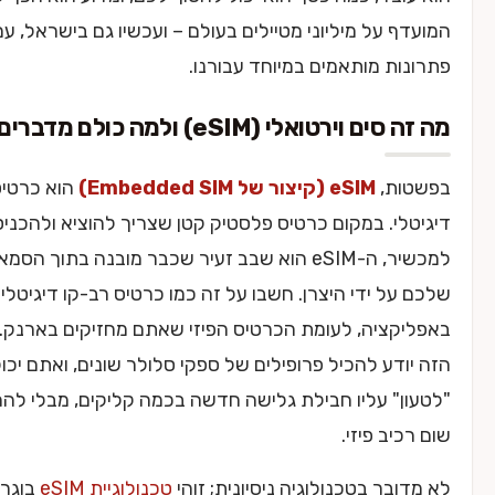
 על מיליוני מטיילים בעולם – ועכשיו גם בישראל, עם
ת מותאמים במיוחד עבורנו.
רטואלי (eSIM) ולמה כולם מדברים עליו?
ת,
eSIM (קיצור של Embedded SIM)
הוא כרטיס סים
י. במקום כרטיס פלסטיק קטן שצריך להוציא ולהכניס פיזית
למכשיר, ה-eSIM הוא שבב זעיר שכבר מובנה בתוך הסמארטפון
ל ידי היצרן. חשבו על זה כמו כרטיס רב-קו דיגיטלי
קציה, לעומת הכרטיס הפיזי שאתם מחזיקים בארנק. השבב
דע להכיל פרופילים של ספקי סלולר שונים, ואתם יכולים
" עליו חבילת גלישה חדשה בכמה קליקים, מבלי להחליף
יב פיזי.
בר בטכנולוגיה ניסיונית; זוהי
טכנולוגיית eSIM
בוגרת