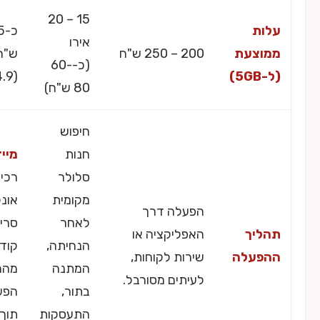
15 – 20
ת
כ-55
אירו
צעת
200 – 250 ש"ח
ש"ח
(כ-60-
($14.9)
80 ש"ח)
חיפוש
חנות
מיידי:
סלולר
רכישה
מקומית
אונליין,
הפעלה דרך
לאחר
סריקת
יך
האפליקציה או
הנחיתה,
קוד QR
עלה
שירות לקוחות,
המתנה
מהמייל,
לעיתים מסורבל.
בתור,
הפעלה
התעסקות
תוך 2