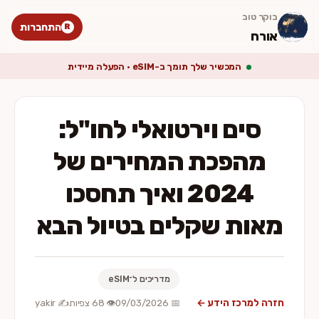
 טוב
התחברות
R
ח
המכשיר שלך תומך ב-eSIM · הפעלה מיידית
ים וירטואלי לחו"ל:
הפכת המחירים של
2024 ואיך תחסכו
ות שקלים בטיול הבא
מדריכים ל־eSIM
למרכז הידע ←
📅 09/03/2026
👁️ 68 צפיות
✍️ yakir