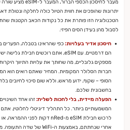
מעבר לחיסכון הכספי הברור, המעבר ל-eSIM מציע שורה של
ת שהופכים את חווית הטיול כולה לחלקה ונטולת דאגות.
וגיה הזו פותרת את כל נקודות הכאב הקטנות שהתרגלנו
מהן בעידן הסים הפיזי.
כון אדיר בעלויות:
כפי שהראינו בטבלה, הפערים במחיר
הם דרמטיים. עם eSIM, אתם רוכשים חבילת גלישה ישירות
קים גלובליים, מה שחותך את עלויות התיווך היקרות של
ות הסלולר המקומיות. המחיר שאתם רואים הוא המחיר
פי – שקוף, ידוע מראש, וללא שום סיכוי לחיובים בלתי צפויים
בונית שלכם.
לה מיידית, בלי לחכות לשליח:
זהו אחד השינויים
מעותיים ביותר. כל התהליך דיגיטלי לחלוטין. אתם יכולים
לרכוש חבילת eSIM מ-nRed דקות לפני ההמראה, או אפילו
אחרי שנחתתם, באמצעות ה-WiFi של שדה התעופה. מיד