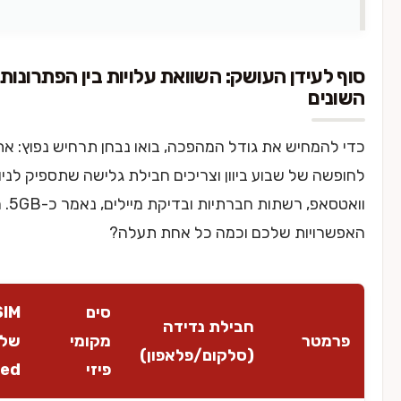
עידן העושק: השוואת עלויות בין הפתרונות
ים
מחיש את גודל המהפכה, בואו נבחן תרחיש נפוץ: אתם טסים
 של שבוע ביוון וצריכים חבילת גלישה שתספיק לניווט,
וואטסאפ, רשתות חברתיות ובדיקת מיילים, נאמר כ-5GB. מהן
ויות שלכם וכמה כל אחת תעלה?
סים
eSIM
חבילת נדידה
טר
מקומי
של
(סלקום/פלאפון)
פיזי
nRed