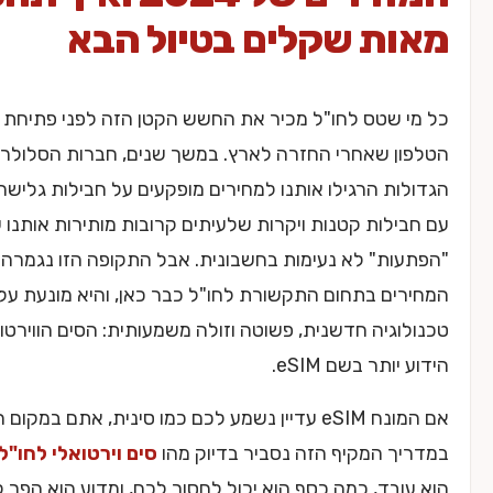
ת שקלים בטיול הבא
שטס לחו"ל מכיר את החשש הקטן הזה לפני פתיחת חשבון
ן שאחרי החזרה לארץ. במשך שנים, חברות הסלולר
ת הרגילו אותנו למחירים מופקעים על חבילות גלישה בחו"ל,
לות קטנות ויקרות שלעיתים קרובות מותירות אותנו עם
ות" לא נעימות בחשבונית. אבל התקופה הזו נגמרה. מהפכת
ם בתחום התקשורת לחו"ל כבר כאן, והיא מונעת על ידי
גיה חדשנית, פשוטה וזולה משמעותית: הסים הווירטואלי,
תר בשם eSIM.
אם המונח eSIM עדיין נשמע לכם כמו סינית, אתם במקום הנכון.
 המקיף הזה נסביר בדיוק מהו
סים וירטואלי לחו"ל
, איך
בד, כמה כסף הוא יכול לחסוך לכם, ומדוע הוא הפך לפתרון