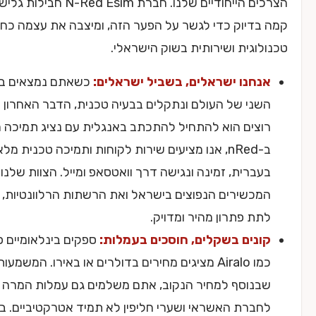
הצרכים הייחודיים שלנו. חברת N-Red Esim חבילות גלישה לחו״ל
יוק כדי לגשר על הפער הזה, ומיצבה את עצמה כחלוצה
גית ושירותית בשוק הישראלי.
נו ישראלים, בשביל ישראלים:
כשאתם נמצאים בצד
י של העולם ונתקלים בבעיה טכנית, הדבר האחרון שאתם
ים הוא להתחיל להתכתב באנגלית עם נציג תמיכה מהודו.
ב-nRed, אנו מציעים שירות לקוחות ותמיכה טכנית מלאה
רית, זמינה ונגישה דרך וואטסאפ ומייל. הצוות שלנו מבין את
שירים הנפוצים בישראל ואת הרשתות הרלוונטיות, ויודע
 פתרון מהיר ומדויק.
ים בשקלים, חוסכים בעמלות:
ספקים בינלאומיים פופולריים
כמו Airalo מציגים מחירים בדולרים או באירו. המשמעות היא
וסף למחיר הנקוב, אתם משלמים גם עמלות המרה גבוהות
לחברת האשראי ושערי חליפין לא תמיד אטרקטיביים. ב-nRed,