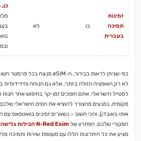
כן,
תמיכה
ות
מלאה
כה
כן
לא
בעברית
רית
בוואטסאפ
ובמייל.
כפי שניתן לראות בבירור, ה-eSIM מנצח בכל פרמטר חשוב. הוא
האופציה הזולה ביותר, אלא גם הנוחה והידידותית ביותר
 הישראלי. אתם חוסכים זמן יקר בחיפוש אחר חנות סים
, נמנעים מהצורך להוציא את הסים הישראלי שלכם (ולסכן
אובדן), והכי חשוב – נשארים זמינים בוואטסאפ עם המספר
י שלכם. הפתרון של
N-Red Esim חבילות גלישה לחו״ל
את כל היתרונות הללו עם מעטפת שירות ותמיכה מלאה