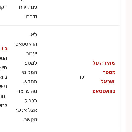
עם ניירת
דקות.
ודרכון.
לא.
הוואטסאפ
כן!
יעבור
המספר
רה על
למספר
הישראלי
ר
המקומי
כן
בוואטסאפ
אלי
החדש,
נשאר
אטסאפ
מה שיוצר
זהה
בלבול
לחלוטין.
אצל אנשי
הקשר.