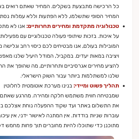
הרכישה מתבצעת בשקלים. המחיר שאתם רואים באתר הוא
יר הסופי שתשלמו, ללא הפתעות וללא עמלות נסתרות.
ולוגיה מתקדמת ומחירים תחרותיים:
אנו לא מתפשרים
איכות. בזכות שיתופי פעולה טכנולוגיים עם מפעילות הסלולר
בילות בעולם, אנו מבטיחים לכם כיסוי רחב וגלישה מהירה
יבה במאות יעדים. במקביל, המודל היעיל שלנו מאפשר לנו
יע מחירים אגרסיביים ותחרותיים, מה שהופך את החבילות
ו למשתלמות ביותר עבור השוק הישראלי.
יך פשוט ומיידי:
בנינו מערכת אוטומטית לחלוטין
טיחה חווית משתמש חלקה ומהירה. מהרגע שאתם מסיימים
התשלום באתר ועד שקוד ההפעלה נוחת אצלכם במייל
רות שניות בודדות. אין המתנה לאישור ידני, אין עיכובים. הכל
כנן כדי שתוכלו להיות מחוברים תוך פחות מחמש דקות.