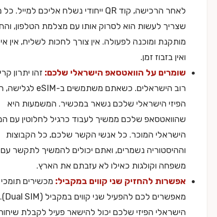
לאחר הרכישה, קוד QR ייחודי נשלח אליכם למייל. כל מה
יך לעשות הוא לסרוק אותו עם מצלמת הטלפון, והחבילה
קנת ומוכנה לפעולה. אין צורך לחכות לשליח, אין איסוף פיזי,
ן בזבוז זמן.
מרים על הוואטסאפ הישראלי שלכם:
זהו יתרון קריטי עבור
רוב הישראלים. כשאתם משתמשים ב-eSIM לגלישה, הסים
זי הישראלי שלכם נשאר במכשיר. המשמעות היא
ואטסאפ שלכם ממשיך לעבוד כרגיל לחלוטין עם המספר
ראלי המוכר. כל אנשי הקשר שלכם, כל הקבוצות
יסטוריה נשמרים, ואתם יכולים להמשיך לתקשר עם חברים,
חה וקולגות כאילו לא עזבתם את הארץ.
רות להחזיק שני קווים במקביל:
מכשירים תומכי eSIM
מאפשרים לכם להפעיל שני קווים במקביל (Dual SIM). כך, הקו
ראלי הפיזי שלכם יכול להישאר פעיל לקבלת שיחות ו-