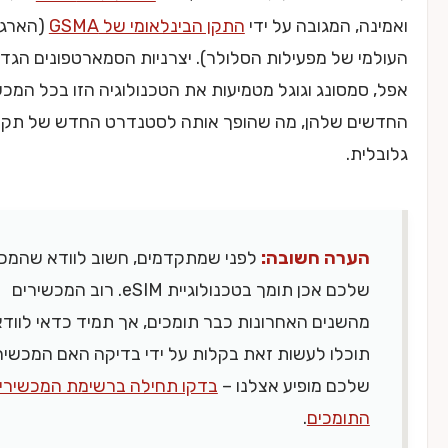
, המגובה על ידי
התקן הבינלאומי של GSMA
(הארגון
 של מפעילות הסלולר). יצרניות הסמארטפונים הגדולות כמו
מסונג וגוגל מטמיעות את הטכנולוגיה הזו בכל המכשירים
ם שלהן, מה שהופך אותה לסטנדרט החדש של תקשורת
ת.
ערה חשובה:
לפני שמתקדמים, חשוב לוודא שהמכשיר
שלכם אכן תומך בטכנולוגיית eSIM. רוב המכשירים
השנים האחרונות כבר תומכים, אך תמיד כדאי לוודא.
וכלו לעשות זאת בקלות על ידי בדיקה האם המכשיר
לכם מופיע אצלנו –
בדקו תחילה ברשימת המכשירים
תומכים
.