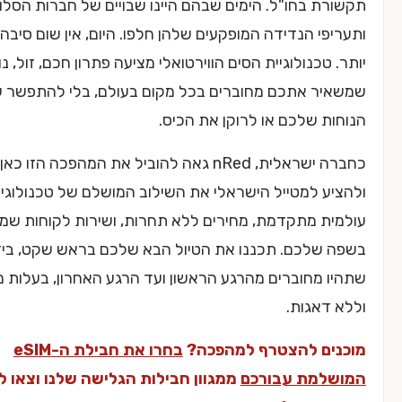
 בחו"ל. הימים שבהם היינו שבויים של חברות הסלולר
י הנדידה המופקעים שלהן חלפו. היום, אין שום סיבה לשלם
טכנולוגיית הסים הווירטואלי מציעה פתרון חכם, זול, נוח ובטוח
ר אתכם מחוברים בכל מקום בעולם, בלי להתפשר על
 שלכם או לרוקן את הכיס.
כחברה ישראלית, nRed גאה להוביל את המהפכה הזו כאן אצלנו,
 למטייל הישראלי את השילוב המושלם של טכנולוגיה
ת מתקדמת, מחירים ללא תחרות, ושירות לקוחות שמדבר
שלכם. תכננו את הטיול הבא שלכם בראש שקט, בידיעה
מחוברים מהרגע הראשון ועד הרגע האחרון, בעלות מינימלית
אגות.
ם להצטרף למהפכה?
בחרו את חבילת ה-eSIM
מת עבורכם
ממגוון חבילות הגלישה שלנו וצאו לדרך